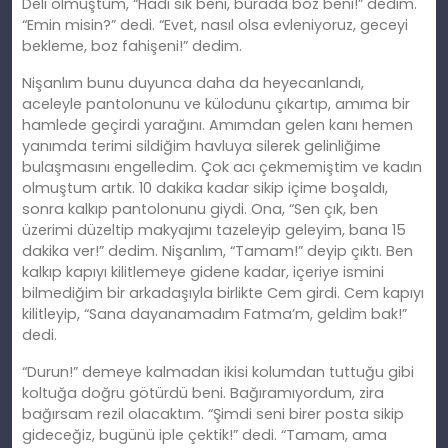
Deli olmuştum, “Hadi sik beni, burada boz beni!” dedim.
“Emin misin?” dedi. “Evet, nasıl olsa evleniyoruz, geceyi
bekleme, boz fahişeni!” dedim.
Nişanlım bunu duyunca daha da heyecanlandı,
aceleyle pantolonunu ve külodunu çıkartıp, amıma bir
hamlede geçirdi yarağını. Amımdan gelen kanı hemen
yanımda terimi sildiğim havluya silerek gelinliğime
bulaşmasını engelledim. Çok acı çekmemiştim ve kadın
olmuştum artık. 10 dakika kadar sikip içime boşaldı,
sonra kalkıp pantolonunu giydi. Ona, “Sen çık, ben
üzerimi düzeltip makyajımı tazeleyip geleyim, bana 15
dakika ver!” dedim. Nişanlım, “Tamam!” deyip çıktı. Ben
kalkıp kapıyı kilitlemeye gidene kadar, içeriye ismini
bilmediğim bir arkadaşıyla birlikte Cem girdi. Cem kapıyı
kilitleyip, “Sana dayanamadım Fatma’m, geldim bak!”
dedi.
“Durun!” demeye kalmadan ikisi kolumdan tuttuğu gibi
koltuğa doğru götürdü beni. Bağıramıyordum, zira
bağırsam rezil olacaktım. “Şimdi seni birer posta sikip
gideceğiz, bugünü iple çektik!” dedi. “Tamam, ama