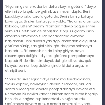
“Nişanlın gelene kadar bir defa sikeyim götünü!” deyip
ellerimi zorla çekince gelinlik üzerimden düştü. Beni
kucaklayıp arka tarafa götürdü. Beni sikmeyi kafaya
koymuştu. Elinden kurtuluşum yoktu, “Sik, ama aramızda
kalacak, lütfen!” dedim. “Tamam!” deyip göğüslerime
yumuldu. Artık ben de azmıştım. Göğüs uçlarımı ısırıp
emerken amımdan sular bacaklarıma akmaya
başlamıştı. Beni duvara yaslayıp, amımdan aldığı suyu
götüme sürüp, taş gibi sikini göt deliğime sokmaya
başladı. “Offf, sıcacık, ne de kolay giriyor, baya
alıştırmışsın deliğini!” diyerek götüme pompalamaya
başladı. Eli de klitorisimdeydi, deli gibi sikiyordu, çok
hızlıydı, resmen beş dakika içinde iki defa orgazm
etmişti beni.
“Amını da sikeceğim!” diye kulağıma fısıldadığında,
“Sakın yapma, bakireyim!” dedim. “Tamam, onu da
sonra sikeceğim!” diyerek pompalamaya devam etti.
Nerdeyse 20 dakika kadar siktikten sonra içime boşalıp,
beni de kucağına alıp kenardaki koltuğa oturdu.
Öpüşmeye devam ettik, o sırada amımı okşuyordu.