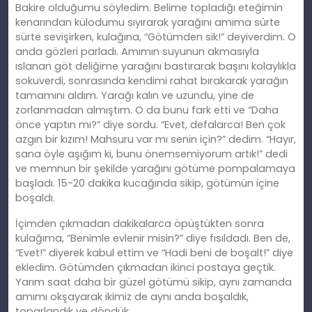
Bakire olduğumu söyledim. Belime topladığı eteğimin
kenarından külodumu sıyırarak yarağını amıma sürte
sürte sevişirken, kulağına, “Götümden sik!” deyiverdim. O
anda gözleri parladı. Amımın suyunun akmasıyla
ıslanan göt deliğime yarağını bastırarak başını kolaylıkla
sokuverdi, sonrasında kendimi rahat bırakarak yarağın
tamamını aldım. Yarağı kalın ve uzundu, yine de
zorlanmadan almıştım. O da bunu fark etti ve “Daha
önce yaptın mı?” diye sordu. “Evet, defalarca! Ben çok
azgın bir kızım! Mahsuru var mı senin için?” dedim. “Hayır,
sana öyle aşığım ki, bunu önemsemiyorum artık!” dedi
ve memnun bir şekilde yarağını götüme pompalamaya
başladı. 15-20 dakika kucağında sikip, götümün içine
boşaldı.
İçimden çıkmadan dakikalarca öpüştükten sonra
kulağıma, “Benimle evlenir misin?” diye fısıldadı. Ben de,
“Evet!” diyerek kabul ettim ve “Hadi beni de boşalt!” diye
ekledim. Götümden çıkmadan ikinci postaya geçtik.
Yarım saat daha bir güzel götümü sikip, aynı zamanda
amımı okşayarak ikimiz de aynı anda boşaldık,
toparlandık ve döndük…