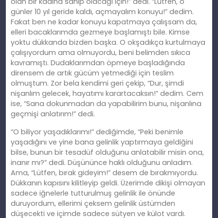
olan bir kadına sahip olacağı için!” dedi. “Lütfen, o
günler 10 yıl geride kaldı, açmayalım konuyu!” dedim.
Fakat ben ne kadar konuyu kapatmaya çalışsam da,
elleri bacaklarımda gezmeye başlamıştı bile. Kimse
yoktu dükkanda bizden başka. O okşadıkça kurtulmaya
çalışıyordum ama olmuyordu, beni belimden sıkıca
kavramıştı. Dudaklarımdan öpmeye başladığında
dirensem de artık gücüm yetmediği için teslim
olmuştum. Zor bela kendimi geri çekip, “Dur, şimdi
nişanlım gelecek, hayatımı karartacaksın!” dedim. Cem
ise, “Sana dokunmadan da yapabilirim bunu, nişanlına
geçmişi anlatırım!” dedi.
“O biliyor yaşadıklarımı!” dediğimde, “Peki benimle
yaşadığını ve yine bana gelinlik yaptırmaya geldiğini
bilse, bunun bir tesadüf olduğunu anlatabilir misin ona,
inanır mı?” dedi. Düşününce haklı olduğunu anladım.
Ama, “Lütfen, bırak gideyim!” desem de bırakmıyordu.
Dükkanın kapısını kilitleyip geldi. Üzerimde dikişi olmayan
sadece iğnelerle tutturulmuş gelinlik ile önünde
duruyordum, ellerimi çeksem gelinlik üstümden
düşecekti ve içimde sadece sütyen ve külot vardı.