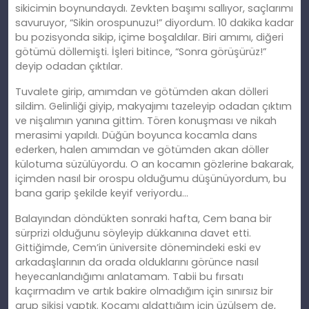
sikicimin boynundaydı. Zevkten başımı sallıyor, saçlarımı
savuruyor, “Sikin orospunuzu!” diyordum. 10 dakika kadar
bu pozisyonda sikip, içime boşaldılar. Biri amımı, diğeri
götümü döllemişti. İşleri bitince, “Sonra görüşürüz!”
deyip odadan çıktılar.
Tuvalete girip, amımdan ve götümden akan dölleri
sildim. Gelinliği giyip, makyajımı tazeleyip odadan çıktım
ve nişalımın yanına gittim. Tören konuşması ve nikah
merasimi yapıldı. Düğün boyunca kocamla dans
ederken, halen amımdan ve götümden akan döller
külotuma süzülüyordu. O an kocamın gözlerine bakarak,
içimden nasıl bir orospu olduğumu düşünüyordum, bu
bana garip şekilde keyif veriyordu…
Balayından döndükten sonraki hafta, Cem bana bir
sürprizi olduğunu söyleyip dükkanına davet etti.
Gittiğimde, Cem’in üniversite dönemindeki eski ev
arkadaşlarının da orada olduklarını görünce nasıl
heyecanlandığımı anlatamam. Tabii bu fırsatı
kaçırmadım ve artık bakire olmadığım için sınırsız bir
grup sikişi yaptık. Kocamı aldattığım için üzülsem de,