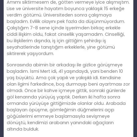
Amımı siktirmesem de, götten vermeye iyice alışmıştım.
Lise ve üniversite hayatım boyunca yaklaşık 15 erkeğe
verdim götümü. Üniversiteden sonra çalışmaya
başladım. Evlilik olayını pek fazla da düşünmüyordum.
Çalıştığım 7-8 sene içinde işyerimden birkaç erkekle
ciddi ilişkim oldu, fakat cinsellik yaşamadım. Cinselliği,
bu ilişkilerim dışında, iş için gittiğim şehirdışı iş
seyahatlerinde tanıştığım erkeklerle, yine götümü
siktirerek yaşıyordum.
Sonrasında abimin bir arkadaşı ile gizlice görüşmeye
başladım. İsmi Mert idi, 41 yaşındaydı, yani benden 10
yaş büyüktü. Ama çok yapılı ve yakışıklı idi. Kendisine
olan ilgimi farkedince, boş durmayıp beni ayartması zor
olmadı. Önce bir kahve içmeye gittik, sonraki günlerde
göl kenarında yürüyüş yaptık. Derken iki hafta sonra
ormanda yürüyüşe gittiğimizde olanlar oldu. Arabada
başlayan öpüşme, gömleğimin düğmelerini açıp
göğüslerimi emmeye başlamasıyla sevişmeye
dönüştü, kendimizi arabanın yanındaki ağaçların
altında bulduk.