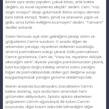
ikinizle aynı anda yapalım, çabuk bitsin, artık bakire
değilim, az evvel nişanlımla sikiştik!” dedim. Cem, “Vay
azgın orospu!” deyip gülümsedi. Bana orospu demesi
beni tahrik etmişti, “Bakın, şimdi ne isterseniz yapın ve
gidin, ama lütfen evliliğimi bozmayın!” dedim. “Tamam!”
dediler sırıtarak.
Zaten fermuarı açık olan gelinliğimi çıkarıp attım ve
göğüslerimi Cem’e sundum. O sırada diğeri de
arkamdan yanaşıp, nişanlımın döllerinin süzüldüğü
amıma parmaklarını sokup çıkardı. Döllü parmaklarını
Cem’e gösterince, Cem de, “Vaay be, nişanlının dölüyle
sikeceğim seni!” diyerek yarağını pantolonundan çıkardı,
beni kucağına doğru kaldırıp amıma soktu yarağını.
Diğeri de parmaklarındaki dölleri göt deliğime sürüp
kayganlaştırarak yarağını götüme daldırmıştı bile.
İkisinin arasında kucaktaydım, bacaklarımı Cem’in
beline dolamış, aynı anda hem amımdan hem
götümden sikiliyordum. Zıplata zıplata sikerlerken
göğüslerim Cem’in ağzındaydı. Bir kolum Cem’in
boynunda, diğer kolum adını bile bilmediğim diğer