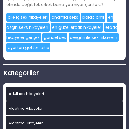
elimde değil, tek erkek bana yetmiyor çünkü 🙂
aile içisex hikayeleri
anamla seks
baldız amı
en
azgın seks hikayeleri
en güzel erotik hikayeler
erotik
hikayeler gerçek
güncel sex
sevgilimle sex hikayem
uyurken gotten sikis
Kategoriler
adult sex hikayeleri
Aldatma Hikayeleri
Aldatma Hikayeleri