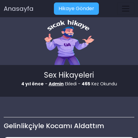
Anasayfa
Hikaye Gönder
Sex Hikayeleri
4 yıl önce
-
Admin
Ekledi -
465
Kez Okundu
Gelinlikçiyle Kocamı Aldattım