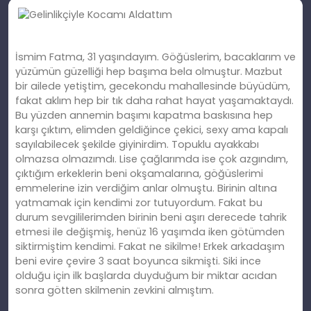
İsmim Fatma, 31 yaşındayım. Göğüslerim, bacaklarım ve
yüzümün güzelliği hep başıma bela olmuştur. Mazbut
bir ailede yetiştim, gecekondu mahallesinde büyüdüm,
fakat aklım hep bir tık daha rahat hayat yaşamaktaydı.
Bu yüzden annemin başımı kapatma baskısına hep
karşı çıktım, elimden geldiğince çekici, sexy ama kapalı
sayılabilecek şekilde giyinirdim. Topuklu ayakkabı
olmazsa olmazımdı. Lise çağlarımda ise çok azgındım,
çıktığım erkeklerin beni okşamalarına, göğüslerimi
emmelerine izin verdiğim anlar olmuştu. Birinin altına
yatmamak için kendimi zor tutuyordum. Fakat bu
durum sevgililerimden birinin beni aşırı derecede tahrik
etmesi ile değişmiş, henüz 16 yaşımda iken götümden
siktirmiştim kendimi. Fakat ne sikilme! Erkek arkadaşım
beni evire çevire 3 saat boyunca sikmişti. Siki ince
olduğu için ilk başlarda duyduğum bir miktar acıdan
sonra götten skilmenin zevkini almıştım.