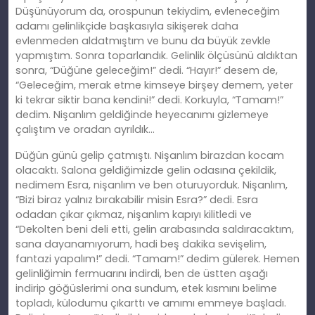
Düşünüyorum da, orospunun tekiydim, evleneceğim
adamı gelinlikçide başkasıyla sikişerek daha
evlenmeden aldatmıştım ve bunu da büyük zevkle
yapmıştım. Sonra toparlandık. Gelinlik ölçüsünü aldıktan
sonra, “Düğüne geleceğim!” dedi. “Hayır!” desem de,
“Geleceğim, merak etme kimseye birşey demem, yeter
ki tekrar siktir bana kendini!” dedi. Korkuyla, “Tamam!”
dedim. Nişanlım geldiğinde heyecanımı gizlemeye
çalıştım ve oradan ayrıldık…
Düğün günü gelip çatmıştı. Nişanlım birazdan kocam
olacaktı. Salona geldiğimizde gelin odasına çekildik,
nedimem Esra, nişanlım ve ben oturuyorduk. Nişanlım,
“Bizi biraz yalnız bırakabilir misin Esra?” dedi. Esra
odadan çıkar çıkmaz, nişanlım kapıyı kilitledi ve
“Dekolten beni deli etti, gelin arabasında saldıracaktım,
sana dayanamıyorum, hadi beş dakika sevişelim,
fantazi yapalım!” dedi. “Tamam!” dedim gülerek. Hemen
gelinliğimin fermuarını indirdi, ben de üstten aşağı
indirip göğüslerimi ona sundum, etek kısmını belime
topladı, külodumu çıkarttı ve amımı emmeye başladı.