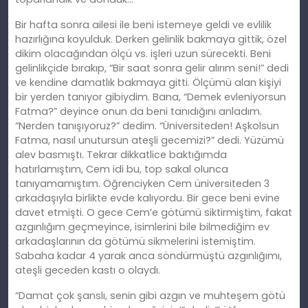
Bir hafta sonra ailesi ile beni istemeye geldi ve evlilik
hazırlığına koyulduk. Derken gelinlik bakmaya gittik, özel
dikim olacağından ölçü vs. işleri uzun sürecekti. Beni
gelinlikçide bırakıp, “Bir saat sonra gelir alırım seni!” dedi
ve kendine damatlık bakmaya gitti. Ölçümü alan kişiyi
bir yerden tanıyor gibiydim. Bana, “Demek evleniyorsun
Fatma?” deyince onun da beni tanıdığını anladım.
“Nerden tanışıyoruz?” dedim. “Üniversiteden! Aşkolsun
Fatma, nasıl unutursun ateşli gecemizi?” dedi. Yüzümü
alev basmıştı. Tekrar dikkatlice baktığımda
hatırlamıştım, Cem idi bu, top sakal olunca
tanıyamamıştım. Öğrenciyken Cem üniversiteden 3
arkadaşıyla birlikte evde kalıyordu. Bir gece beni evine
davet etmişti. O gece Cem’e götümü siktirmiştim, fakat
azgınlığım geçmeyince, isimlerini bile bilmediğim ev
arkadaşlarının da götümü sikmelerini istemiştim.
Sabaha kadar 4 yarak anca söndürmüştü azgınlığımı,
ateşli geceden kastı o olaydı.
“Damat çok şanslı, senin gibi azgın ve muhteşem götü