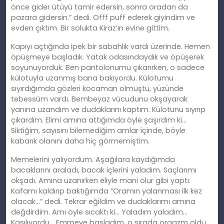
önce gider ütüyü tamir edersin, sonra oradan da
pazara gidersin.” dedi. Offf puff ederek giyindim ve
evden çıktım. Bir solukta Kiraz’ın evine gittim.
Kapıyı açtığında ipek bir sabahlık vardı üzerinde. Hemen
öpüşmeye başladık. Yatak odasındaydık ve öpüşerek
soyunuyorduk. Ben pantolonumu çıkarırken, o sadece
külotuyla uzanmış bana bakıyordu. Külotumu
sıyırdığımda gözleri kocaman olmuştu, yüzünde
tebessüm vardı. Bembeyaz vücudunu okşayarak
yanına uzandım ve dudaklarını kaptım. Külotunu sıyırıp
çıkardım. Elimi amına attığımda öyle şaşırdım ki…
Siktiğim, sayısını bilemediğim amlar içinde, böyle
kabarık olanını daha hiç görmemiştim.
Memelerini yalıyordum. Aşağılara kaydığımda
bacaklarını araladı, bacak içlerini yaladım. Saçlarımı
okşadı. Amına uzanırken eliyle mani olur gibi yaptı.
Kafamı kaldırıp baktığımda “Oramın yalanması ilk kez
olacak…” dedi. Tekrar eğildim ve dudaklarımı amına
değdirdim. Amı öyle sıcaktı ki… Yaladım yaladım…
Kasılıyordu… Emmeye başladım, o sırada orgazm oldu