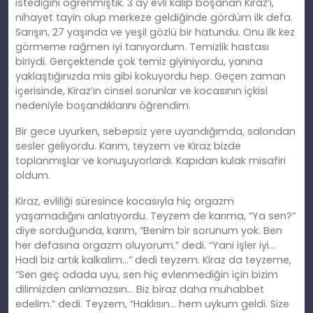
istediğini öğrenmiştik. 3 ay evli kalıp boşanan Kiraz’ı,
nihayet tayin olup merkeze geldiğinde gördüm ilk defa.
Sarışın, 27 yaşında ve yeşil gözlü bir hatundu. Onu ilk kez
görmeme rağmen iyi tanıyordum. Temizlik hastası
biriydi. Gerçektende çok temiz giyiniyordu, yanına
yaklaştığınızda mis gibi kokuyordu hep. Geçen zaman
içerisinde, Kiraz’ın cinsel sorunlar ve kocasının içkisi
nedeniyle boşandıklarını öğrendim.
Bir gece uyurken, sebepsiz yere uyandığımda, salondan
sesler geliyordu. Karım, teyzem ve Kiraz bizde
toplanmışlar ve konuşuyorlardı. Kapıdan kulak misafiri
oldum.
Kiraz, evliliği süresince kocasıyla hiç orgazm
yaşamadığını anlatıyordu. Teyzem de karıma, “Ya sen?”
diye sorduğunda, karım, “Benim bir sorunum yok. Ben
her defasına orgazm oluyorum.” dedi. “Yani işler iyi…
Hadi biz artık kalkalım…” dedi teyzem. Kiraz da teyzeme,
“Sen geç odada uyu, sen hiç evlenmediğin için bizim
dilimizden anlamazsın… Biz biraz daha muhabbet
edelim.” dedi. Teyzem, “Haklısın… hem uykum geldi. Size