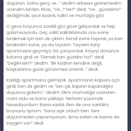
düşünün. Daha genç ve…” dedim arkasını getiremedim
utandım birden. Kiraz, “Ve…? Ne?” dedi. “Ve… güzelsiniz!”
dediğimde, iyice kızardı, kalktı ve mutfağa gitti.
O gece boyunca sürekli göz göze geliyorduk ve hep
gülümsüyordu. Geç vakit kalktıklarında onu evine
bırakmak için ben de çıktım. Kendi evine taşınalı, ya ben
bırakırdım evine, ya da teyzem. Teyzem karşı
apartmana geçmişti, biz yürüyorduk. Köşeyi dönünce
koluma girdi ve “Demek ben güzelim ha?” dedi.
“Değilmisin?” dedim. “Bir kadının kendine değil,
başkalarına güzel görünmesi önemli…” dedi.
Kaldığı apartmana gelmiştik. Apartmanın kapısını açtı
girdi, ben de girdim ve “Sen çık, kapının kapandığını
duyunca giderim.” dedim. Elimi otomatiğe uzatırken
mani oldu ve bana yaklaştı. Nefesini yüzümde
hissediyordum. Bana sarıldı. Ben de ona sarıldım,
boynunu öptüm. “Sana aşık oldum ben. Seni
düşünmeden yapamıyorum. Ama evlisin ve karına da
saygım var!” dedi.