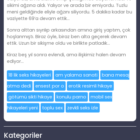
sikimi ağzına aldı. Yalıyor ve arada bir emiyordu. Tuzlu
meni geldiğinde eliyle ağzını siliyordu. 5 dakika kadar bu
vaziyette 69’a devam ettik…
Sonra alttan sıyrılıp arkasından amına giriş yaptım, çok
hoşlanmıştı. Biraz öyle, biraz ben alta geçerek devam
ettik. Uzun bir sikişme oldu ve birlikte patladık…
Kiraz beş yıl sonra evlendi, ama ilişkimiz halen devam
ediyor…
18 lik seks hikayeleri
am yalama sanati
bana mesaj
atma dedi
ensest por o
erotik resimli hikaye
götümü sikti hikaye
konulu parno
mobil sex
hikayeleri yeni
toplu sex
zevkli seks izle
Kategoriler