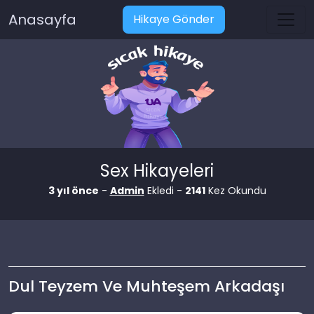
Anasayfa
Hikaye Gönder
Sex Hikayeleri
3 yıl önce
-
Admin
Ekledi -
2141
Kez Okundu
Dul Teyzem Ve Muhteşem Arkadaşı