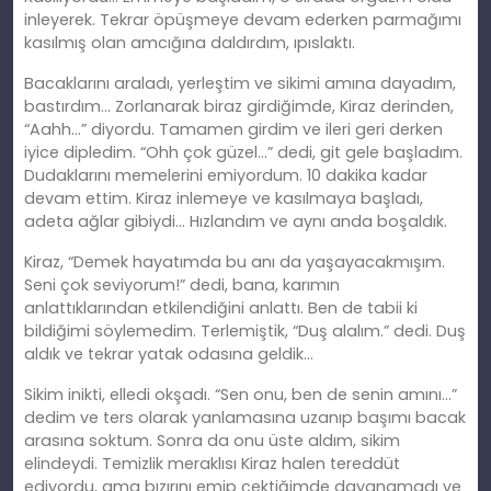
inleyerek. Tekrar öpüşmeye devam ederken parmağımı
kasılmış olan amcığına daldırdım, ıpıslaktı.
Bacaklarını araladı, yerleştim ve sikimi amına dayadım,
bastırdım… Zorlanarak biraz girdiğimde, Kiraz derinden,
“Aahh…” diyordu. Tamamen girdim ve ileri geri derken
iyice dipledim. “Ohh çok güzel…” dedi, git gele başladım.
Dudaklarını memelerini emiyordum. 10 dakika kadar
devam ettim. Kiraz inlemeye ve kasılmaya başladı,
adeta ağlar gibiydi… Hızlandım ve aynı anda boşaldık.
Kiraz, “Demek hayatımda bu anı da yaşayacakmışım.
Seni çok seviyorum!” dedi, bana, karımın
anlattıklarından etkilendiğini anlattı. Ben de tabii ki
bildiğimi söylemedim. Terlemiştik, “Duş alalım.” dedi. Duş
aldık ve tekrar yatak odasına geldik…
Sikim inikti, elledi okşadı. “Sen onu, ben de senin amını…”
dedim ve ters olarak yanlamasına uzanıp başımı bacak
arasına soktum. Sonra da onu üste aldım, sikim
elindeydi. Temizlik meraklısı Kiraz halen tereddüt
ediyordu, ama bızırını emip çektiğimde dayanamadı ve