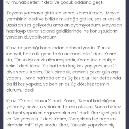
iyi muhabbetler…” dedi ve çocuk odasına geçti.
Teyzem yatmaya gittikten sonra, karım Kiraz’a, “Meyva
yermisin?” dedi ve birlikte mutfağa gittiler, sesler kesildi.
Uzaktan ses geliyordu ama anlayamıyordum. Meyvaları
hazırlayıp tekrar salona geldiklerinde, ne konuştuklarını
yeniden duyabiliyordum.
Kiraz, boşandığı kocasından bahsediyordu, “Penisi
inceydi, hatta ilk gece fazla acımadı bile.” dedi. Karım
da, “Onun için zevk almamışsındır, Kemal’inki oldukça
kalın.” dedi. Kiraz, “Siz haftada kaç kez yapıyorsunuz?”
diye sordu. Karım, “Belli olmazki, canımız çeker gün aşırı
yaparız… Ama haftada en az üç kez olur. Her defasında
da iki kez yaparız, ve ben en az üç dört kez tatmin
olurum.” dedi.
Kiraz, “O nasıl oluyor?” dedi. Karım, “Kemal kadınlığımı
yalamayı sever, o yalarken tatmin olurum. Sonra bir kez
de beni yaparken orgazm olurum.” dedi. Kiraz içini çekti
ve “Ne şanslısın…” dedi. Karım, “Gerçekten hiç orgazm
olmadın mi?” diye sordu. Kiraz, “Onunla yaparken hiç