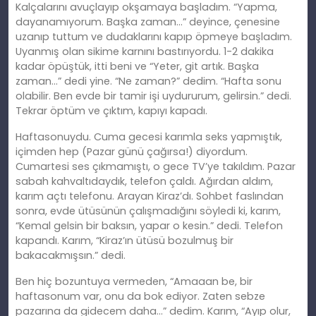
Kalçalarını avuçlayıp okşamaya başladım. “Yapma,
dayanamıyorum. Başka zaman…” deyince, çenesine
uzanıp tuttum ve dudaklarını kapıp öpmeye başladım.
Uyanmış olan sikime karnını bastırıyordu. 1-2 dakika
kadar öpüştük, itti beni ve “Yeter, git artık. Başka
zaman…” dedi yine. “Ne zaman?” dedim. “Hafta sonu
olabilir. Ben evde bir tamir işi uydururum, gelirsin.” dedi.
Tekrar öptüm ve çıktım, kapıyı kapadı.
Haftasonuydu. Cuma gecesi karımla seks yapmıştık,
içimden hep (Pazar günü çağırsa!) diyordum.
Cumartesi ses çıkmamıştı, o gece TV’ye takıldım. Pazar
sabah kahvaltıdaydık, telefon çaldı. Ağırdan aldım,
karım açtı telefonu. Arayan Kiraz’dı. Sohbet faslından
sonra, evde ütüsünün çalışmadığını söyledi ki, karım,
“Kemal gelsin bir baksın, yapar o kesin.” dedi. Telefon
kapandı. Karım, “Kiraz’ın ütüsü bozulmuş bir
bakacakmışsın.” dedi.
Ben hiç bozuntuya vermeden, “Amaaan be, bir
haftasonum var, onu da bok ediyor. Zaten sebze
pazarına da gidecem daha…” dedim. Karım, “Ayıp olur,