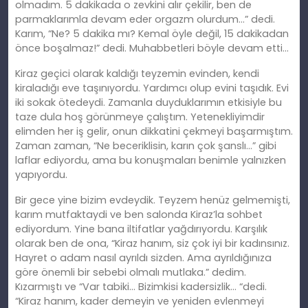
olmadım. 5 dakikada o zevkini alır çekilir, ben de
parmaklarımla devam eder orgazm olurdum…” dedi.
Karım, “Ne? 5 dakika mı? Kemal öyle değil, 15 dakikadan
önce boşalmaz!” dedi. Muhabbetleri böyle devam etti…
Kiraz geçici olarak kaldığı teyzemin evinden, kendi
kiraladığı eve taşınıyordu. Yardımcı olup evini taşıdık. Evi
iki sokak ötedeydi. Zamanla duyduklarımın etkisiyle bu
taze dula hoş görünmeye çalıştım. Yetenekliyimdir
elimden her iş gelir, onun dikkatini çekmeyi başarmıştım.
Zaman zaman, “Ne beceriklisin, karın çok şanslı…” gibi
laflar ediyordu, ama bu konuşmaları benimle yalnızken
yapıyordu.
Bir gece yine bizim evdeydik. Teyzem henüz gelmemişti,
karım mutfaktaydi ve ben salonda Kiraz’la sohbet
ediyordum. Yine bana iltifatlar yağdırıyordu. Karşılık
olarak ben de ona, “Kiraz hanım, siz çok iyi bir kadınsınız.
Hayret o adam nasıl ayrıldı sizden. Ama ayrıldığınıza
göre önemli bir sebebi olmalı mutlaka.” dedim.
Kızarmıştı ve “Var tabiki… Bizimkisi kadersizlik… “dedi.
“Kiraz hanım, kader demeyin ve yeniden evlenmeyi