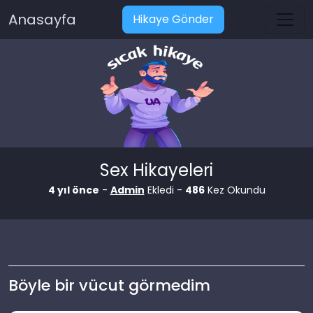
Anasayfa
Hikaye Gönder
Sex Hikayeleri
4 yıl önce
-
Admin
Ekledi -
486
Kez Okundu
Böyle bir vücut görmedim