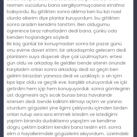
resmen vücüdunu bana sergiliyormuşcasına etrafına
bakıyordu. Bu gittikten sonra aklıma ben bu kızı nasıl
olurda sikerim diye planlar kuruyordum. bu gittikten
sonra aradım kenidimi tanıttım. Ben oldugumu
ögrenince biraz rahatladım dedi bana. çünkü oda
benden hoşlandıgını söyledi.
Bir kaç günlük bir konuşmadan sonra bir pazar günü
onu evime davet ettim. bir arkadaşımla gelecem dedi
planlarım suya düşecek diye çok üzülmüştüm. ertesi
gün oldu ve arkadaşı ile geldiler bende sitenin önünde
karşıladım onları sonra arkadaşı dedi siz geçin ben
gelirim birazdan yanınıza dedi ve uzaklaştı. o an içim
kıpır kıpır oldu ve geçtik eve. karşılıklı oturuyorduk ve içki
getirdim hem içip hem konuşuyorduk. sonra gömleginin
üst dügmesini açtı sıcak burası biraz havalandır
istersen dedi. bende kalktım klimayı açtım ve yanına
oturdum gögüsleri yine ilgimi çekiyordu içimden birden
onları tutup ısıra ısıra emmek istedim ve istedigimi
yaptım biranda dudaklarına yapıştım ve kendime
dogru çektim baktım kendini bana teslim etti. sonra
elim o hayallerimdeki gögüslerini sıkıyordum.. üzerindeki