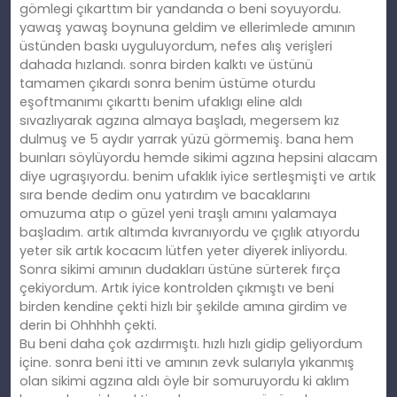
gömlegi çıkarttım bir yandanda o beni soyuyordu.
yawaş yawaş boynuna geldim ve ellerimlede amının
üstünden baskı uyguluyordum, nefes alış verişleri
dahada hızlandı. sonra birden kalktı ve üstünü
tamamen çıkardı sonra benim üstüme oturdu
eşoftmanımı çıkarttı benim ufaklıgı eline aldı
sıvazlıyarak agzına almaya başladı, megersem kız
dulmuş ve 5 aydır yarrak yüzü görmemiş. bana hem
buınları söylüyordu hemde sikimi agzına hepsini alacam
diye ugraşıyordu. benim ufaklık iyice sertleşmişti ve artık
sıra bende dedim onu yatırdım ve bacaklarını
omuzuma atıp o güzel yeni traşlı amını yalamaya
başladım. artık altımda kıvranıyordu ve çıglık atıyordu
yeter sik artık kocacım lütfen yeter diyerek inliyordu.
Sonra sikimi amının dudakları üstüne sürterek fırça
çekiyordum. Artık iyice kontrolden çıkmıştı ve beni
birden kendine çekti hizlı bir şekilde amına girdim ve
derin bi Ohhhhh çekti.
Bu beni daha çok azdırmıştı. hızlı hızlı gidip geliyordum
içine. sonra beni itti ve amının zevk sularıyla yıkanmış
olan sikimi agzına aldı öyle bir somuruyordu ki aklım