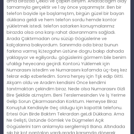
ama birazda Çekici ve çapkın biriyim. Anlatacagım olay
tamamıyla gerçektir ve 1 ay önce yaşanmıştır. Ben bir
telefon bayide işe başlamıştım, birgün güzel bir bayan
dükkana geldi ve hem telefon sordu hemde kontor
yükletmek istedi. telefon satarken konuşmalarımız
birazda olsa ona karşı rahat davranmamı sağladı.
Arada Çaktırmadan onu süzüp Gögüslerine ve
kalçalarına bakıyordum. Sanırımda oda biraz bunun
farkına varmış ki,tezgahın üstüne dogru bakıp dahada
yaklaşıyor ve egiliyordu. gögüslerini görmem bile benim
ufaklıgı heyecana geçirdi. Kontorü Yüklemek için
Numarasını istedim ve Numarasını kafamda üç-beş kez
tekrar edip ezberledim. Sonra herşey için Tşk edip Gitti.
Akşam oldu ve Aradım kendisini Önce kendimi
tanıtmaktan çekindim biraz. Nede olsa Numarasını Gizli
Bire Şekilde aLmıştım. Beni Terslemesinden Ve İş Yerime
Gelip Sorun Çıkarmasından Korktum. Herneyse Biraz
Konuştuk Kendisiyle Geç oldugu için kapattık telefonu.
Ertesi Gün Birde Baktım Tekrardan geLdi Dükkana. Ama
Ne Gelişti, Üstünde Gömlek Ve Dügmeleri Açık
Gögüslerini tam anlamıyla sergilemişti Bana. Altındada
sıkı bir kot pantalon vardı.arada karşımda dönerek