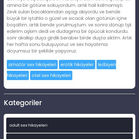
amına bir götüne sokuyordum. artık hali kalmamıştı.
Zevk suları bacaklarından aşagı akıyordu ve bende
büyük bir iştahla o güzel ve sıcacık olan götünün içine
boşaltım. artık bende yorulmuştum. ve sonra dönüp tşk
ederim aşkım dedi ve dudagıma bir öpücük kondurdu.
sonr akalkıp duşa girdik beraber birde duşta siktim. Artık
her hafta sonu buluşuyoruz ve sex hayatımızı
doyumsuz bir şekilde yaşıyoruz.
amatör sex hikayeleri
erotik hikayeler
lezbiyen
hikayeleri
otel sex hikayeleri
Kategoriler
adult sex hikayeleri