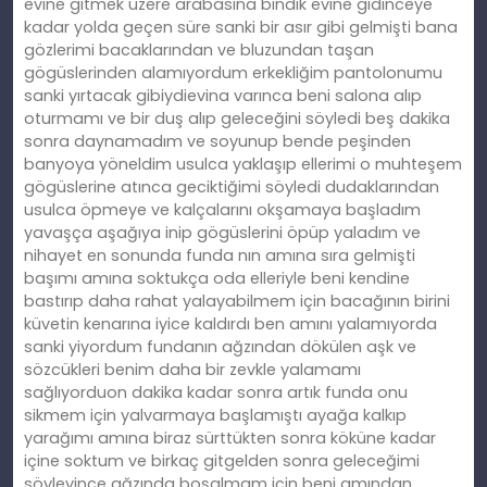
evine gitmek üzere arabasına bindik evine gidinceye
kadar yolda geçen süre sanki bir asır gibi gelmişti bana
gözlerimi bacaklarından ve bluzundan taşan
gögüslerinden alamıyordum erkekliğim pantolonumu
sanki yırtacak gibiydievina varınca beni salona alıp
oturmamı ve bir duş alıp geleceğini söyledi beş dakika
sonra daynamadım ve soyunup bende peşinden
banyoya yöneldim usulca yaklaşıp ellerimi o muhteşem
gögüslerine atınca geciktiğimi söyledi dudaklarından
usulca öpmeye ve kalçalarını okşamaya başladım
yavaşça aşağıya inip gögüslerini öpüp yaladım ve
nihayet en sonunda funda nın amına sıra gelmişti
başımı amına soktukça oda elleriyle beni kendine
bastırıp daha rahat yalayabilmem için bacağının birini
küvetin kenarına iyice kaldırdı ben amını yalamıyorda
sanki yiyordum fundanın ağzından dökülen aşk ve
sözcükleri benim daha bir zevkle yalamamı
sağlıyorduon dakika kadar sonra artık funda onu
sikmem için yalvarmaya başlamıştı ayağa kalkıp
yarağımı amına biraz sürttükten sonra köküne kadar
içine soktum ve birkaç gitgelden sonra geleceğimi
söyleyince ağzında boşalmam için beni amından