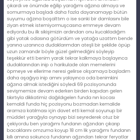
çıkardı ve önümde eğilip yarağımı ağzına almaya ve
somurmaya başladı daha fazla dayanamayıp bütün
suyumu ağzına boşalttım o ise sanki bir damlasını bile
ziyan etmek istemiyormuşcasına emmeye devam
ediyordu bu ilk sikişimizin ardından onu kucakladığım
gibi yatak odasına götürdüm ve yatağa uzattım bende
yanına uzanınca dudaklarımdan ateşli bir şekilde öpüp
uzun zamandır böyle güzel gelmediğini söyleyip
teşekkür etti benim yarak tekrar kalkmaya başlayınca
dudaklarından inip o harikulade olan memelerini
öpmeye ve ellerime neresi gelirse okşamaya başladım
daha aşağıya inip amını yalayınca oda benimkini
ağzına almak istediğini söyledi 69 pozisyonunda
sevişmemize devam ederken birden kapıdan gelen
tıkırtıyla dikkatimiz dağıldıgelen funda nın kocası
kemaldi funda hiç pozisyonu bozmadan kemalide
aramıza katılması için davet etti kemal soyunup bir
müddet yarağıyla oynayıp bizi seyrederek otuz bir
çekiyordu ben yarağımı fundanın ağzından çıkarıp
bacaklarını omzuma koyup 18 cm lik yarağımı fundanın
kıllı amına sokunca fundanın ağzından tekrar feryatlar