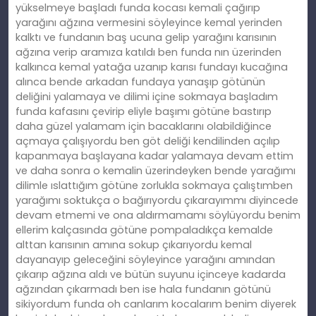
yükselmeye başladı funda kocası kemali çağırıp
yarağını ağzına vermesini söyleyince kemal yerinden
kalktı ve fundanın baş ucuna gelip yarağını karısının
ağzına verip aramıza katıldı ben funda nın üzerinden
kalkınca kemal yatağa uzanıp karısı fundayı kucağına
alınca bende arkadan fundaya yanaşıp götünün
deliğini yalamaya ve dilimi içine sokmaya başladım
funda kafasını çevirip eliyle başımı götüne bastırıp
daha güzel yalamam için bacaklarını olabildiğince
açmaya çalışıyordu ben göt deliği kendilinden açılıp
kapanmaya başlayana kadar yalamaya devam ettim
ve daha sonra o kemalin üzerindeyken bende yarağımı
dilimle ıslattığım götüne zorlukla sokmaya çalıştımben
yarağımı soktukça o bağırıyordu çıkarayımmı diyincede
devam etmemi ve ona aldırmamamı söylüyordu benim
ellerim kalçasında götüne pompaladıkça kemalde
alttan karısının amına sokup çıkarıyordu kemal
dayanayıp geleceğini söyleyince yarağını amından
çıkarıp ağzına aldı ve bütün suyunu içinceye kadarda
ağzından çıkarmadı ben ise hala fundanın götünü
sikiyordum funda oh canlarım kocalarım benim diyerek