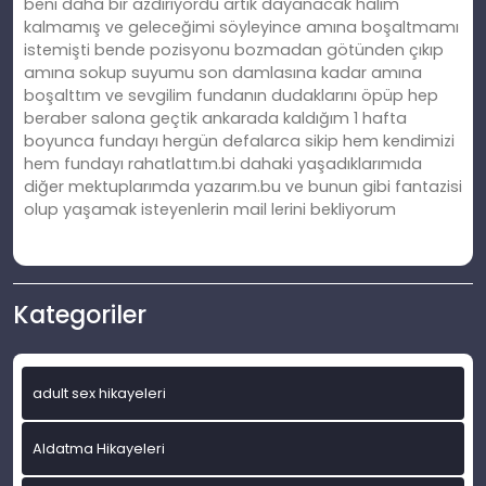
beni daha bir azdırıyordu artık dayanacak halim
kalmamış ve geleceğimi söyleyince amına boşaltmamı
istemişti bende pozisyonu bozmadan götünden çıkıp
amına sokup suyumu son damlasına kadar amına
boşalttım ve sevgilim fundanın dudaklarını öpüp hep
beraber salona geçtik ankarada kaldığım 1 hafta
boyunca fundayı hergün defalarca sikip hem kendimizi
hem fundayı rahatlattım.bi dahaki yaşadıklarımıda
diğer mektuplarımda yazarım.bu ve bunun gibi fantazisi
olup yaşamak isteyenlerin mail lerini bekliyorum
Kategoriler
adult sex hikayeleri
Aldatma Hikayeleri