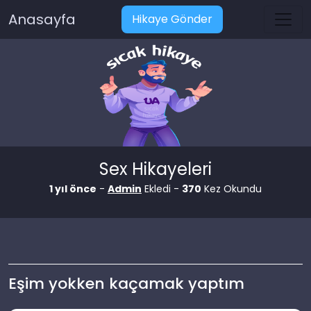
Anasayfa
Hikaye Gönder
Sex Hikayeleri
1 yıl önce
-
Admin
Ekledi -
370
Kez Okundu
Eşim yokken kaçamak yaptım