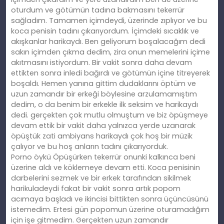
oturdum ve götümün tadına bakmasını tekerrür
sağladım. Tamamen içimdeydi, üzerinde zıplıyor ve bu
koca penisin tadını çıkarıyordum. İçimdeki sıcaklık ve
akışkanlar harikaydı. Ben geliyorum boşalacağım dedi
sakın içimden çıkma dedim, zira onun memelerini içime
akıtmasını istiyordum. Bir vakit sonra daha devam
ettikten sonra inledi bağırdı ve götümün içine titreyerek
boşaldı. Hemen yanına gittim dudaklarını öptüm ve
uzun zamandır bir erkeği böylesine arzulamamıştım
dedim, o da benim bir erkekle ilk seksim ve harikaydı
dedi. gerçekten çok mutlu olmuştum ve biz öpüşmeye
devam ettik bir vakit daha yalnızca yerde uzanarak
öpüştük zati ambiyans harikaydı çok hoş bir müzik
çalıyor ve bu hoş anların tadını çıkarıyorduk.
Porno öykü Öpüşürken tekerrür onunki kalkınca beni
üzerine aldı ve köklemeye devam etti. Koca penisinin
darbelerini sezmek ve bir erkek tarafından sikilmek
harikuladeydi fakat bir vakit sonra artık popom
acımaya başladı ve ikincisi bittikten sonra üçüncüsünü
istemedim. Ertesi gün popomun üzerine oturamadığım
için işe gitmedim. Gerçekten uzun zamandır