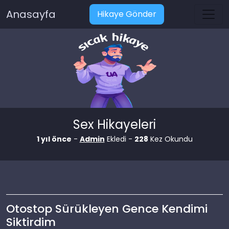
Anasayfa
Hikaye Gönder
Sex Hikayeleri
1 yıl önce
-
Admin
Ekledi -
228
Kez Okundu
Otostop Sürükleyen Gence Kendimi
Siktirdim