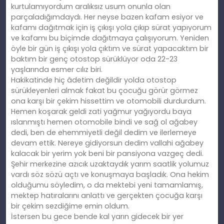
kurtulamıyordum aralıksız usum onunla olan
parçaladığımdaydı. Her neyse bazen kafam esiyor ve
kafamı dağıtmak için iş çıkışı yola çıkıp sürat yapıyorum
ve kafamı bu biçimde dağıtmaya çalışıyorum. Yeniden
öyle bir gün iş çıkışı yola çıktım ve sürat yapacaktım bir
baktım bir genç otostop sürüklüyor oda 22-23
yaşlarında esmer cılız biri.
Hakikatinde hiç âdetim değildir yolda otostop
sürükleyenleri almak fakat bu çocuğu görür görmez
ona karşı bir çekim hissettim ve otomobili durdurdum.
Hemen koşarak geldi zati yağmur yağıyordu baya
ıslanmıştı hemen otomobile bindi ve sağ ol ağabey
dedi, ben de ehemmiyetli değil dedim ve ilerlemeye
devam ettik. Nereye gidiyorsun dedim vallahi ağabey
kalacak bir yerim yok beni bir pansiyona vazgeç dedi.
Şehir merkezine azıcık uzaktaydık yarım saatlik yolumuz
vardı söz sözü açtı ve konuşmaya başladık. Ona hekim
olduğumu söyledim, o da mektebi yeni tamamlamış,
mektep hatıralarını anlattı ve gerçekten çocuğa karşı
bir çekim sezdiğime emin oldum.
İstersen bu gece bende kal yarın gidecek bir yer