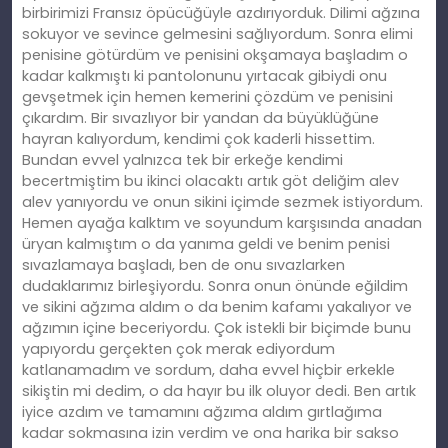
birbirimizi Fransız öpücüğüyle azdırıyorduk. Dilimi ağzına
sokuyor ve sevince gelmesini sağlıyordum. Sonra elimi
penisine götürdüm ve penisini okşamaya başladım o
kadar kalkmıştı ki pantolonunu yırtacak gibiydi onu
gevşetmek için hemen kemerini çözdüm ve penisini
çıkardım. Bir sıvazlıyor bir yandan da büyüklüğüne
hayran kalıyordum, kendimi çok kaderli hissettim.
Bundan evvel yalnızca tek bir erkeğe kendimi
becertmiştim bu ikinci olacaktı artık göt deliğim alev
alev yanıyordu ve onun sikini içimde sezmek istiyordum.
Hemen ayağa kalktım ve soyundum karşısında anadan
üryan kalmıştım o da yanıma geldi ve benim penisi
sıvazlamaya başladı, ben de onu sıvazlarken
dudaklarımız birleşiyordu. Sonra onun önünde eğildim
ve sikini ağzıma aldım o da benim kafamı yakalıyor ve
ağzımın içine beceriyordu. Çok istekli bir biçimde bunu
yapıyordu gerçekten çok merak ediyordum
katlanamadım ve sordum, daha evvel hiçbir erkekle
sikiştin mi dedim, o da hayır bu ilk oluyor dedi. Ben artık
iyice azdım ve tamamını ağzıma aldım gırtlağıma
kadar sokmasına izin verdim ve ona harika bir sakso