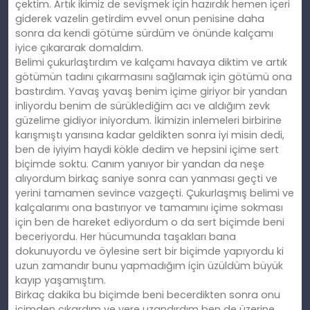
çektim. Artık ikimiz de sevişmek için hazırdık hemen içeri
giderek vazelin getirdim evvel onun penisine daha
sonra da kendi götüme sürdüm ve önünde kalçamı
iyice çıkararak domaldım.
Belimi çukurlaştırdım ve kalçamı havaya diktim ve artık
götümün tadını çıkarmasını sağlamak için götümü ona
bastırdım. Yavaş yavaş benim içime giriyor bir yandan
inliyordu benim de sürüklediğim acı ve aldığım zevk
güzelime gidiyor iniyordum. İkimizin inlemeleri birbirine
karışmıştı yarısına kadar geldikten sonra iyi misin dedi,
ben de iyiyim haydi kökle dedim ve hepsini içime sert
biçimde soktu. Canım yanıyor bir yandan da neşe
alıyordum birkaç saniye sonra can yanması geçti ve
yerini tamamen sevince vazgeçti. Çukurlaşmış belimi ve
kalçalarımı ona bastırıyor ve tamamını içime sokması
için ben de hareket ediyordum o da sert biçimde beni
beceriyordu. Her hücumunda taşakları bana
dokunuyordu ve öylesine sert bir biçimde yapıyordu ki
uzun zamandır bunu yapmadığım için üzüldüm büyük
kayıp yaşamıştım.
Birkaç dakika bu biçimde beni becerdikten sonra onu
içimden çıkardım ve yere uzandırdım ben de üzerine