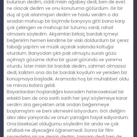
bulursun dedim, ciddi misin ağabey dedi, ben de evet
ne olacak dedim ve onu konutuma götürdüm. Gir bir
duş al çok ıslanmışsın dedim ve havlu verdim o da
sıradan mahcup bir biçimde banyoya gitti bana karşı
çok çekingen ve mahcup bir tutumu vardı, rahat
olmasını söyledim. Akşamları birkaç bardak içmeyi
beğenirim hemen kendime bir viski doldurdum bir çerez
tabağı yaptım ve müzik açarak salonda koltuğa
oturdum. Banyodan çıktı pak olmuştu suratı gözü
açılmıştı gözüme daha bir güzel göründü ve yanıma
oturdu. İster misin bir bardak dedim, zahmet olmazsa
dedi, kalktım ona da bir bardak koydum ve yeniden biz
konuşmaya başladık. Aramızda hoş bir muhabbet oldu
ve mevzu kızlara geldi.
Bayanlardan hoşlandığını kavradım heteroseksüel bir
erkekti ben de ona sarih sarih her şeyi söylemeye karar
verdim zira gerçekten artık ondan beğenmeye
başlamıştım ve beni sikmesini istiyordum. Göt deliğim
alev alev yanıyordu ve onun yarrağını hayal ediyordum.
Ona biseksüel olduğumu söyledim bir anda ve çok
afalladı ne diyeceğini öğrenemedi. Sonra bir film
seyredelim mi ne dersin dedim, tamam dedi ben de