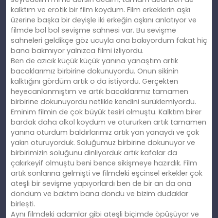
kalktım ve erotik bir film koydum. Film erkeklerin aşkı
üzerine başka bir deyişle iki erkeğin aşkını anlatıyor ve
filmde bol bol sevişme sahnesi var. Bu sevişme
sahneleri geldikçe göz ucuyla ona bakıyordum fakat hiç
bana bakmıyor yalnızca filmi izliyordu.
Ben de azıcık küçük küçük yanına yanaştım artık
bacaklarımız birbirine dokunuyordu. Onun sikinin
kalktığını gördüm artık o da istiyordu. Gerçekten
heyecanlanmıştım ve artık bacaklarımız tamamen
birbirine dokunuyordu netlikle kendini sürüklemiyordu.
Eminim filmin de çok büyük tesiri olmuştu. Kalktım birer
bardak daha alkol koydum ve otururken artık tamamen
yanına oturdum baldırlarımız artık yan yanaydı ve çok
yakın oturuyorduk. Soluğumuz birbirine dokunuyor ve
birbirimizin soluğunu dinliyorduk artık kafalar da
çakırkeyif olmuştu beni bence sikişmeye hazırdık. Film
artık sonlarına gelmişti ve filmdeki eşcinsel erkekler çok
ateşli bir sevişme yapıyorlardı ben de bir an da ona
döndüm ve baktım bana döndü ve bizim dudaklar
birleşti.
Aynı filmdeki adamlar gibi ateşli biçimde öpüşüyor ve