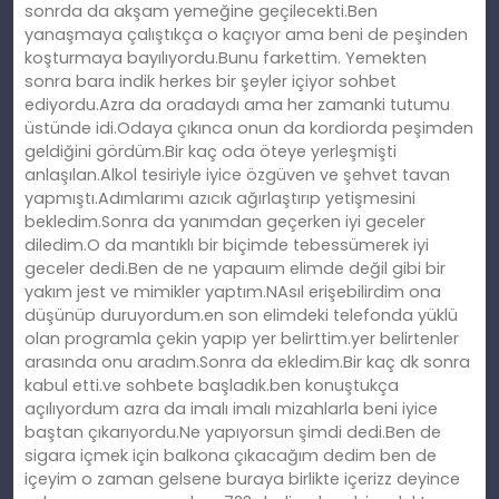
sonrda da akşam yemeğine geçilecekti.Ben
yanaşmaya çalıştıkça o kaçıyor ama beni de peşinden
koşturmaya bayılıyordu.Bunu farkettim. Yemekten
sonra bara indik herkes bir şeyler içiyor sohbet
ediyordu.Azra da oradaydı ama her zamanki tutumu
üstünde idi.Odaya çıkınca onun da kordiorda peşimden
geldiğini gördüm.Bir kaç oda öteye yerleşmişti
anlaşılan.Alkol tesiriyle iyice özgüven ve şehvet tavan
yapmıştı.Adımlarımı azıcık ağırlaştırıp yetişmesini
bekledim.Sonra da yanımdan geçerken iyi geceler
diledim.O da mantıklı bir biçimde tebessümerek iyi
geceler dedi.Ben de ne yapauım elimde değil gibi bir
yakım jest ve mimikler yaptım.NAsıl erişebilirdim ona
düşünüp duruyordum.en son elimdeki telefonda yüklü
olan programla çekin yapıp yer belirttim.yer belirtenler
arasında onu aradım.Sonra da ekledim.Bir kaç dk sonra
kabul etti.ve sohbete başladık.ben konuştukça
açılıyordum azra da imalı imalı mizahlarla beni iyice
baştan çıkarıyordu.Ne yapıyorsun şimdi dedi.Ben de
sigara içmek için balkona çıkacağım dedim ben de
içeyim o zaman gelsene buraya birlikte içerizz deyince