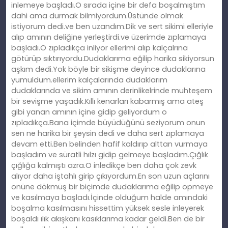
inlemeye başladı.O sırada içine bir defa boşalmıştım
dahi ama durmak bilmiyordum.Üstünde olmak
istiyorum dedi.ve ben uzandım.Dik ve sert sikimi elleriyle
alıp amının deliğine yerleştirdi.ve üzerimde zıplamaya
başladı.O zıpladıkça inliyor ellerimi alıp kalçalrına
götürüp sıktırıyordu.Dudaklarıma eğilip harika sikiyorsun
aşkım dedi.Yok böyle bir sikişme deyince dudaklarına
yumuldum.ellerim kalçalarında dudaklarım
dudaklarında ve sikim amının derinlikelrinde muhteşem
bir sevişme yaşadık.Kıllı kenarları kabarmış ama ateş
gibi yanan amının içine gidip geliyordum o
zıpladıkça.Bana içimde büyüdüğünü seziyorum onun
sen ne harika bir şeysin dedi ve daha sert zıplamaya
devam etti.Ben belinden hafif kaldırıp alttan vurmaya
başladım ve süratli hılzı gidip gelmeye başladım.Çığlık
çığlığa kalmıştı azra.O inledikçe ben daha çok zevk
alıyor daha iştahlı girip çıkıyordum.En son uzun açlarını
önüne dökmüş bir biçimde dudaklarıma eğilip öpmeye
ve kasılmaya başladı.İçinde olduğum halde amındaki
boşalma kasılmasını hissettim yüksek sesle inleyerek
boşaldı ılık akışkanı kasıklarıma kadar geldi.Ben de bir