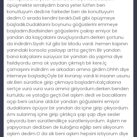
öpüşmekte ısrralıydım bana yeter lütfen ben
konutluyum dedi.ne farkeder ben de konutluyum
dedim.O sırada kendini bıraktı.Deli gibi öpüşmeye
başladık.Dudaklarını boynunu göğüslerini emmeye
başladım.Badisinden göğüslerini çıakrıp emiyor bir
yandan da kaşçalarını avuçluyordum.derken şortunu
da indirdim.Siyah tül gibi bir kilodu vardı .hemen kapının
yanındaki konsola yaslayıp artta geçtim Bir yandan
bana kalçalarını sürüyüor bir yandan da yapma diye
fısıldıyordu ama ok yaydan çıkmıştı bir kere.İç
çamaşırını indirdim ve arkadan amına girdim.Ohhh diye
inlemeye başladıçÖyle bir kıvranışı vardı ki insanın usunu
alır.Ben süratlice girip çıkmaya başladım.Kalçalarına
sertçe vura vura vura amına giriyordum.derken benden
kurtuldu ve yatağa geçti.Gel aşkım dedi ve bacaklarını
açıp beni üstüne aldı.bir yandan göğüslerini emiyor
dudaklarını öpüyor bir yandan da içine girip çıkıyordum.
Amı sulanmış içine girip çıktıkça şap şap diye sesler
çıkıyordu ben süratlendikçe süratleniyordum. Aşkım ne
yapıyorsun dedi.ben de kulağına eğilip seni sikiyorum
aşkım dedim.O da sik beni aşkım hepsini istiyorum diye