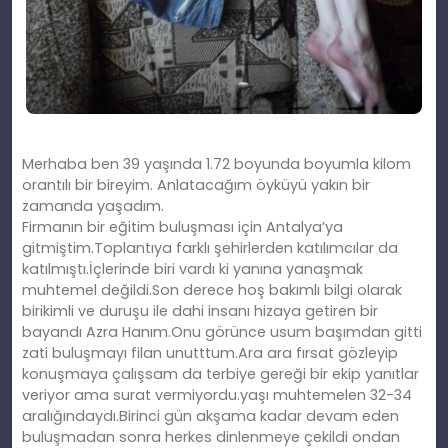
Merhaba ben 39 yaşında 1.72 boyunda boyumla kilom
orantılı bir bireyim. Anlatacağım öyküyü yakın bir
zamanda yaşadım.
Firmanın bir eğitim buluşması için Antalya’ya
gitmiştim.Toplantıya farklı şehirlerden katılımcılar da
katılmıştı.İçlerinde biri vardı ki yanına yanaşmak
muhtemel değildi.Son derece hoş bakımlı bilgi olarak
birikimli ve duruşu ile dahi insanı hizaya getiren bir
bayandı Azra Hanım.Onu görünce usum başımdan gitti
zati buluşmayı filan unutttum.Ara ara fırsat gözleyip
konuşmaya çalışsam da terbiye gereği bir ekip yanıtlar
veriyor ama surat vermiyordu.yaşı muhtemelen 32-34
aralığındaydı.Birinci gün akşama kadar devam eden
buluşmadan sonra herkes dinlenmeye çekildi ondan