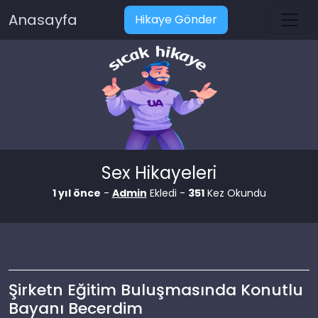
Anasayfa
Hikaye Gönder
Sex Hikayeleri
1 yıl önce
-
Admin
Ekledi -
351
Kez Okundu
Şirketn Eğitim Buluşmasında Konutlu
Bayanı Becerdim