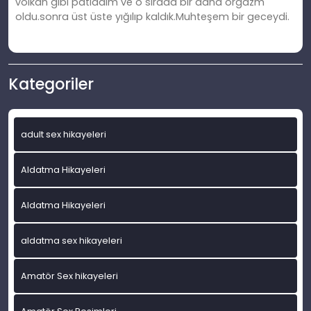
volkan gibi patladım ve o sırada bir daha orgazm
oldu.sonra üst üste yığılıp kaldık.Muhteşem bir geceydi.
Kategoriler
adult sex hikayeleri
Aldatma Hikayeleri
Aldatma Hikayeleri
aldatma sex hikayeleri
Amatör Sex hikayeleri