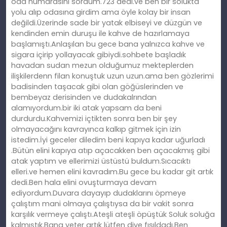
oda numarasını sordum.723 dedi.ve ben bir solukta
yolu alıp odasına girdim ama öyle kolay bir insan
değildi.Üzerinde sade bir yatak elbiseyi ve düzgün ve
kendinden emin duruşu ile kahve de hazırlamaya
başlamıştı.Anlaşılan bu gece bana yalnızca kahve ve
sigara içirip yollayacak gibiydi.sohbete başladık
havadan sudan mezun olduğumuz mekteplerden
ilişkilerdenn filan konuştuk uzun uzun.ama ben gözlerimi
badisinden taşacak gibi olan göğüslerinden ve
bembeyaz derisinden ve dudakalrından
alamıyordum.bir iki atak yapsam da beni
durdurdu.Kahvemizi içtikten sonra ben bir şey
olmayacağını kavrayınca kalkıp gitmek için izin
istedim.İyi geceler diledim beni kapıya kadar uğurladı
.Bütün elini kapıya atıp açacakken ben açacakmış gibi
atak yaptım ve ellerimizi üstüstü buldum.Sıcacıktı
elleri.ve hemen elini kavradım.Bu gece bu kadar git artık
dedi.Ben hala elini ovuşturmaya devam
ediyordum.Duvara dayayıp dudaklarını öpmeye
çalıştım mani olmaya çalıştıysa da bir vakit sonra
karşılık vermeye çalıştı.Ateşli ateşli öpüştük Soluk soluğa
kalmıştık.Bana yeter artık lütfen diye fısıldadı.Ben